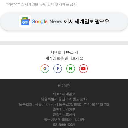
Copyright ⓒ 세계일보. 무단 전재 및 재배포 금지
G
o
o
g
l
e
News
에서 세계일보 팔로우
지면보다 빠르게!
세계일보를 만나보세요
PC 화면
제호 : 세계일보
서울특별시 용산구 서빙고로 17
등록번호 : 서울, 아03959 | 등록일(발행일) : 2015년 11월 2일
발행인 : 박정훈
편집인 : 조남규
청소년보호 책임자 : 김기환
02-2000-1234