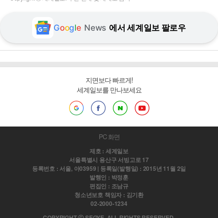
G
o
o
g
l
e
News
에서 세계일보 팔로우
지면보다 빠르게!
세계일보를 만나보세요
PC 화면
제호 : 세계일보
서울특별시 용산구 서빙고로 17
등록번호 : 서울, 아03959 | 등록일(발행일) : 2015년 11월 2일
발행인 : 박정훈
편집인 : 조남규
청소년보호 책임자 : 김기환
02-2000-1234
COPYRIGHT ⓒ SEGYE. ALL RIGHTS RESERVED.