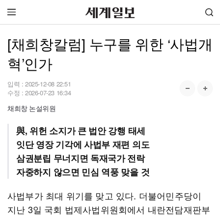
[채희창칼럼] 누구를 위한 ‘사법개
혁’인가
입력 :
2025-12-08 22:51
수정 :
2026-07-23 16:34
채희창 논설위원
與, 위헌 소지가 큰 법안 강행 태세
잇단 영장 기각에 사법부 재편 의도
삼권분립 무너지면 독재국가 전락
자중하지 않으면 민심 역풍 맞을 것
사법부가 최대 위기를 맞고 있다. 더불어민주당이
지난 3일 국회 법제사법위원회에서 내란전담재판부