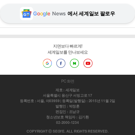
G
o
o
g
l
e
News
에서 세계일보 팔로우
지면보다 빠르게!
세계일보를 만나보세요
PC 화면
제호 : 세계일보
서울특별시 용산구 서빙고로 17
등록번호 : 서울, 아03959 | 등록일(발행일) : 2015년 11월 2일
발행인 : 박정훈
편집인 : 조남규
청소년보호 책임자 : 김기환
02-2000-1234
COPYRIGHT ⓒ SEGYE. ALL RIGHTS RESERVED.