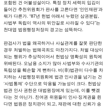
포함된 건 어불성설이다. 특정 정치 세력의 입김이
들어간 추천위원회가 판사를 고른다면 ‘인민재판’과
뭐가 다른가. “87년 헌법 아래서 누렸던 삼권분립,
사법부 독립이 역사의 뒤안길로 사라질 수 있다”는
천대엽 법원행정처장의 경고는 섬뜩하다.
판검사가 법을 왜곡하거나 사실관계를 잘못 판단한
경우 처벌하는 법왜곡죄도 마찬가지다. 처벌 대상이
되는 행위가 추상적이어서 헌법상 명확성의 원칙에
위배된다. 오남용 소지가 많아 사법부와 수사기관의
독립성을 훼손할 게 뻔하다. 비(非)법관이 다수를 차
지하는 사법행정위원회에 법관 인사권을 넘기는 건
‘사법통제’ 수단으로 악용될 가능성이 크다. 헌법상
법관 인사 권한은 대법원장에게 있는데, 이를 뺏겠
다는 것 아닌가. 친여권 위원들이 인사·징계권을 쥔
다면 법원은 정치판이 되고, 재판에 대한 신뢰가 송