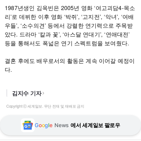
1987년생인 김옥빈은 2005년 영화 ‘여고괴담4-목소
리’로 데뷔한 이후 영화 ‘박쥐’, ‘고지전’, ‘악녀’, ‘여배
우들’, ‘소수의견’ 등에서 강렬한 연기력으로 주목받
았다. 드라마 ‘칼과 꽃’, ‘아스달 연대기’, ‘연애대전’
등을 통해서도 폭넓은 연기 스펙트럼을 보여줬다.
결혼 후에도 배우로서의 활동은 계속 이어갈 예정이
다.
김지수 기자
Copyright ⓒ 세계일보. 무단 전재 및 재배포 금지
G
o
o
g
l
e
News
에서 세계일보 팔로우