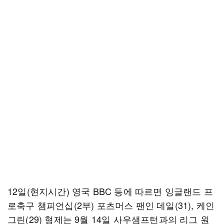
12일(현지시간) 영국 BBC 등에 따르면 잉글랜드 프
로축구 챔피언십(2부) 포츠머스 팬인 데일(31), 케인
그린(29) 형제는 9월 14일 사우샘프턴과의 리그 원