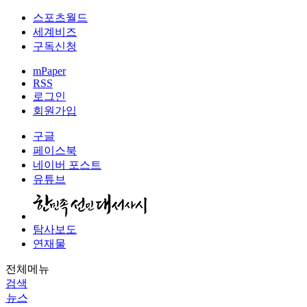
스포츠월드
세계비즈
구독신청
mPaper
RSS
로그인
회원가입
구글
페이스북
네이버 포스트
유튜브
탐사보도
연재물
전체메뉴
검색
뉴스