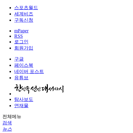
스포츠월드
세계비즈
구독신청
mPaper
RSS
로그인
회원가입
구글
페이스북
네이버 포스트
유튜브
탐사보도
연재물
전체메뉴
검색
뉴스