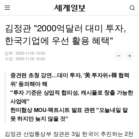
김정관 "2000억달러 대미 투자,
한국기업에 우선 활용 혜택"
입력 :
2025-11-03 13:59
수정 :
2025-11-03 15:02
중견련 초청 강연…대미 투자, '美 투자위+韓 협력
위' 동의해야 해
"투자 기준은 상업적 합리성, 캐시플로 창출 가능한
사업에"
한미협상 MOU·팩트시트 발표 관련 "오늘내일 말
못 하지만 늦지 않을 것"
김정관 산업통상부 장관은 3일 한국이 추진하는 2천