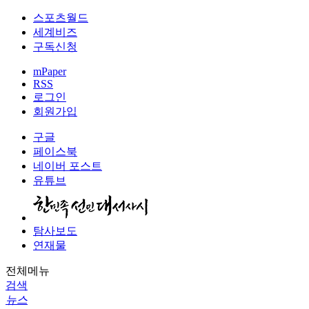
스포츠월드
세계비즈
구독신청
mPaper
RSS
로그인
회원가입
구글
페이스북
네이버 포스트
유튜브
탐사보도
연재물
전체메뉴
검색
뉴스