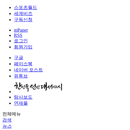
스포츠월드
세계비즈
구독신청
mPaper
RSS
로그인
회원가입
구글
페이스북
네이버 포스트
유튜브
탐사보도
연재물
전체메뉴
검색
뉴스