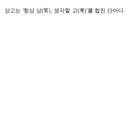
상고는 '항상 상(常), 생각할 고(考)'를 합친 단어다.