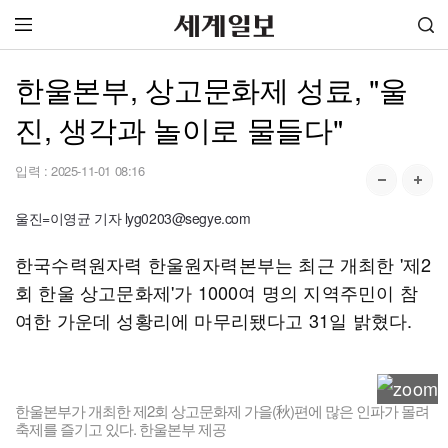
한울본부, 상고문화제 성료, "울
진, 생각과 놀이로 물들다"
입력 :
2025-11-01 08:16
울진=이영균 기자 lyg0203@segye.com
한국수력원자력 한울원자력본부는 최근 개최한 '제2
회 한울 상고문화제'가 1000여 명의 지역주민이 참
여한 가운데 성황리에 마무리됐다고 31일 밝혔다.
한울본부가 개최한 제2회 상고문화제 가을(秋)편에 많은 인파가 몰려
축제를 즐기고 있다. 한울본부 제공