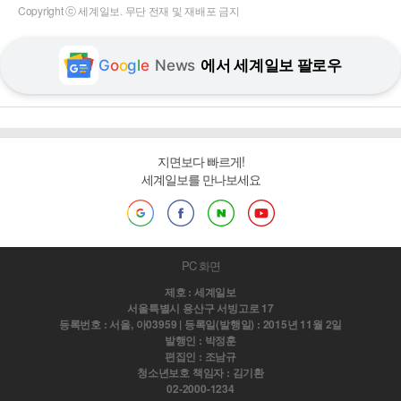
Copyright ⓒ 세계일보. 무단 전재 및 재배포 금지
G
o
o
g
l
e
News
에서 세계일보 팔로우
지면보다 빠르게!
세계일보를 만나보세요
PC 화면
제호 : 세계일보
서울특별시 용산구 서빙고로 17
등록번호 : 서울, 아03959 | 등록일(발행일) : 2015년 11월 2일
발행인 : 박정훈
편집인 : 조남규
청소년보호 책임자 : 김기환
02-2000-1234