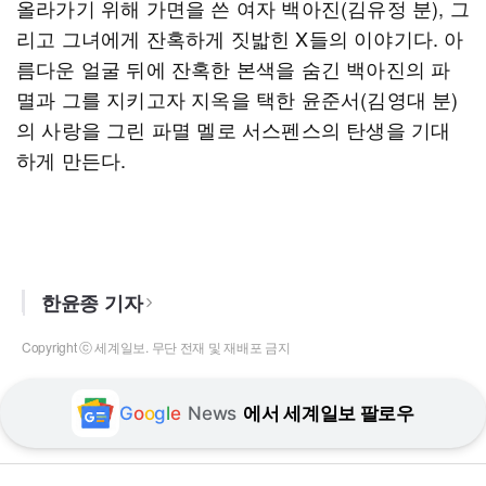
올라가기 위해 가면을 쓴 여자 백아진(김유정 분), 그
리고 그녀에게 잔혹하게 짓밟힌 X들의 이야기다. 아
름다운 얼굴 뒤에 잔혹한 본색을 숨긴 백아진의 파
멸과 그를 지키고자 지옥을 택한 윤준서(김영대 분)
의 사랑을 그린 파멸 멜로 서스펜스의 탄생을 기대
하게 만든다.
한윤종 기자
Copyright ⓒ 세계일보. 무단 전재 및 재배포 금지
G
o
o
g
l
e
News
에서 세계일보 팔로우