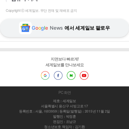
Copyright ⓒ 세계일보. 무단 전재 및 재배포 금지
G
o
o
g
l
e
News
에서 세계일보 팔로우
지면보다 빠르게!
세계일보를 만나보세요
PC 화면
제호 : 세계일보
서울특별시 용산구 서빙고로 17
등록번호 : 서울, 아03959 | 등록일(발행일) : 2015년 11월 2일
발행인 : 박정훈
편집인 : 조남규
청소년보호 책임자 : 김기환