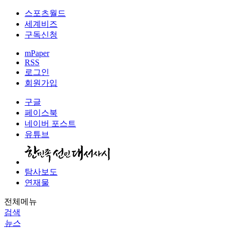
스포츠월드
세계비즈
구독신청
mPaper
RSS
로그인
회원가입
구글
페이스북
네이버 포스트
유튜브
탐사보도
연재물
전체메뉴
검색
뉴스