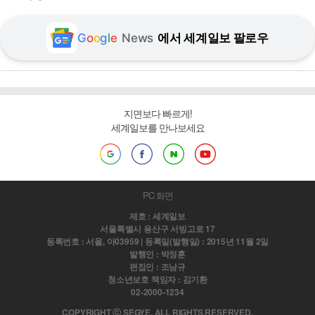
G
o
o
g
l
e
News
에서 세계일보 팔로우
지면보다 빠르게!
세계일보를 만나보세요
PC 화면
제호 : 세계일보
서울특별시 용산구 서빙고로 17
등록번호 : 서울, 아03959 | 등록일(발행일) : 2015년 11월 2일
발행인 : 박정훈
편집인 : 조남규
청소년보호 책임자 : 김기환
02-2000-1234
COPYRIGHT ⓒ SEGYE. ALL RIGHTS RESERVED.