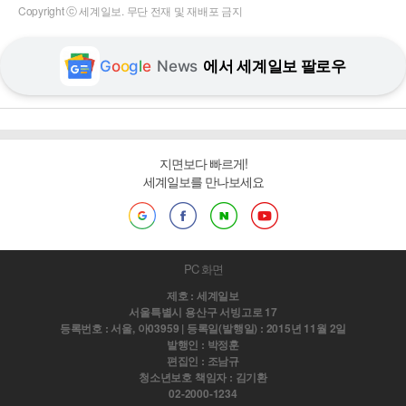
Copyright ⓒ 세계일보. 무단 전재 및 재배포 금지
G
o
o
g
l
e
News
에서 세계일보 팔로우
지면보다 빠르게!
세계일보를 만나보세요
PC 화면
제호 : 세계일보
서울특별시 용산구 서빙고로 17
등록번호 : 서울, 아03959 | 등록일(발행일) : 2015년 11월 2일
발행인 : 박정훈
편집인 : 조남규
청소년보호 책임자 : 김기환
02-2000-1234