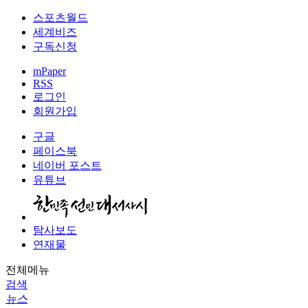
스포츠월드
세계비즈
구독신청
mPaper
RSS
로그인
회원가입
구글
페이스북
네이버 포스트
유튜브
탐사보도
연재물
전체메뉴
검색
뉴스