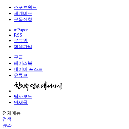
스포츠월드
세계비즈
구독신청
mPaper
RSS
로그인
회원가입
구글
페이스북
네이버 포스트
유튜브
탐사보도
연재물
전체메뉴
검색
뉴스