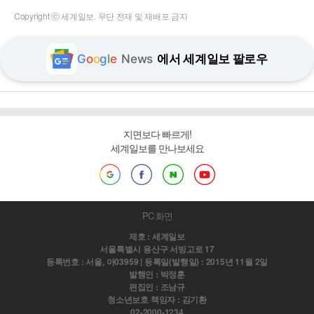
Copyright ⓒ 세계일보. 무단 전재 및 재배포 금지
G
o
o
g
l
e
News
에서 세계일보 팔로우
지면보다 빠르게!
세계일보를 만나보세요
PC 화면
제호 : 세계일보
서울특별시 용산구 서빙고로 17
등록번호 : 서울, 아03959 | 등록일(발행일) : 2015년 11월 2일
발행인 : 박정훈
편집인 : 조남규
청소년보호 책임자 : 김기환
02-2000-1234