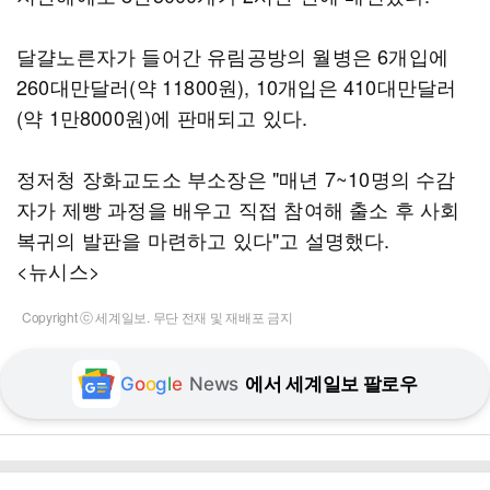
달걀노른자가 들어간 유림공방의 월병은 6개입에
260대만달러(약 11800원), 10개입은 410대만달러
(약 1만8000원)에 판매되고 있다.
정저청 장화교도소 부소장은 "매년 7~10명의 수감
자가 제빵 과정을 배우고 직접 참여해 출소 후 사회
복귀의 발판을 마련하고 있다"고 설명했다.
<뉴시스>
Copyright ⓒ 세계일보. 무단 전재 및 재배포 금지
G
o
o
g
l
e
News
에서 세계일보 팔로우