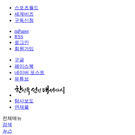
스포츠월드
세계비즈
구독신청
mPaper
RSS
로그인
회원가입
구글
페이스북
네이버 포스트
유튜브
탐사보도
연재물
전체메뉴
검색
뉴스