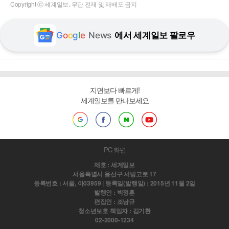
Copyright ⓒ 세계일보. 무단 전재 및 재배포 금지
G
o
o
g
l
e
News
에서 세계일보 팔로우
지면보다 빠르게!
세계일보를 만나보세요
PC 화면
제호 : 세계일보
서울특별시 용산구 서빙고로 17
등록번호 : 서울, 아03959 | 등록일(발행일) : 2015년 11월 2일
발행인 : 박정훈
편집인 : 조남규
청소년보호 책임자 : 김기환
02-2000-1234