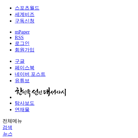
스포츠월드
세계비즈
구독신청
mPaper
RSS
로그인
회원가입
구글
페이스북
네이버 포스트
유튜브
탐사보도
연재물
전체메뉴
검색
뉴스