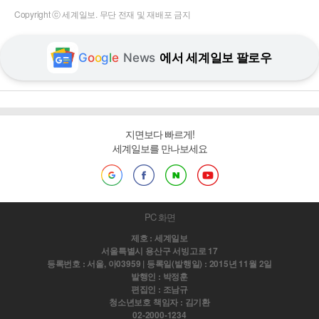
Copyright ⓒ 세계일보. 무단 전재 및 재배포 금지
G
o
o
g
l
e
News
에서 세계일보 팔로우
지면보다 빠르게!
세계일보를 만나보세요
PC 화면
제호 : 세계일보
서울특별시 용산구 서빙고로 17
등록번호 : 서울, 아03959 | 등록일(발행일) : 2015년 11월 2일
발행인 : 박정훈
편집인 : 조남규
청소년보호 책임자 : 김기환
02-2000-1234