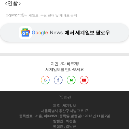
<연합>
Copyright ⓒ 세계일보. 무단 전재 및 재배포 금지
G
o
o
g
l
e
News
에서 세계일보 팔로우
지면보다 빠르게!
세계일보를 만나보세요
PC 화면
제호 : 세계일보
서울특별시 용산구 서빙고로 17
등록번호 : 서울, 아03959 | 등록일(발행일) : 2015년 11월 2일
발행인 : 박정훈
편집인 : 조남규