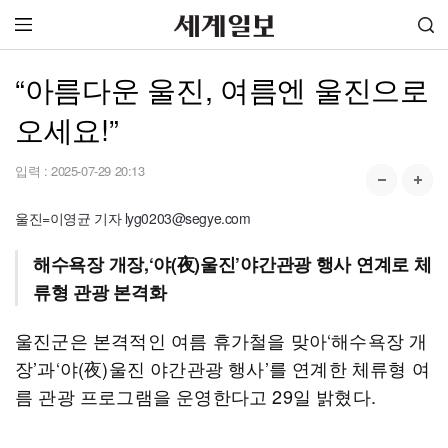
“아름다운 울진, 여름엔 울진으로
오세요!”
입력 :
2025-07-29 20:13
울진=이영균 기자 lyg0203@segye.com
해수욕장 개장,‘야(夜)울진’야간관광 행사 연계로 체
류형 관광 본격화
울진군은 본격적인 여름 휴가철을 맞아‘해수욕장 개
장’과‘야(夜)울진 야간관광 행사’를 연계한 체류형 여
름 관광 프로그램을 운영한다고 29일 밝혔다.