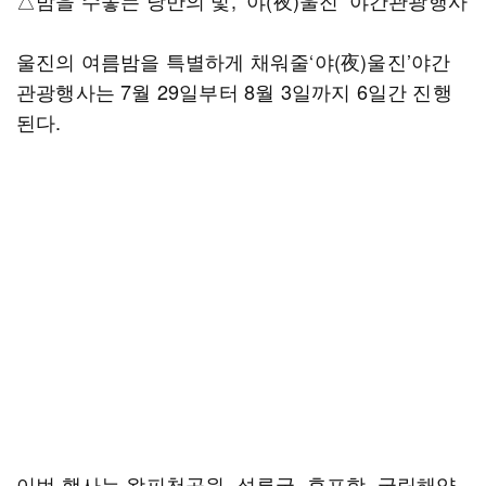
△밤을 수놓는 낭만의 빛, ‘야(夜)울진’ 야간관광행사
울진의 여름밤을 특별하게 채워줄‘야(夜)울진’야간
관광행사는 7월 29일부터 8월 3일까지 6일간 진행
된다.
이번 행사는 왕피천공원, 성류굴, 후포항, 국립해양