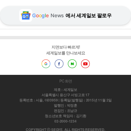
G
o
o
g
l
e
News
에서 세계일보 팔로우
지면보다 빠르게!
세계일보를 만나보세요
PC 화면
제호 : 세계일보
서울특별시 용산구 서빙고로 17
등록번호 : 서울, 아03959 | 등록일(발행일) : 2015년 11월 2일
발행인 : 박정훈
편집인 : 조남규
청소년보호 책임자 : 김기환
02-2000-1234
COPYRIGHT ⓒ SEGYE. ALL RIGHTS RESERVED.