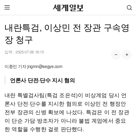
내란특검, 이상민 전 장관 구속영
장 청구
입력 :
2025-07-28 18:15
이종민 기자 jngmn@segye.com
언론사 단전·단수 지시 혐의
내란 특별검사팀(특검 조은석)이 비상계엄 당시 언
론사 단전·단수를 지시한 혐의로 이상민 전 행정안
전부 장관의 신병 확보에 나섰다. 특검은 이 전 장관
이 단순 가담·방조자가 아니라 불법 계엄에서 중요
한 역할을 수행한 걸로 판단했다.