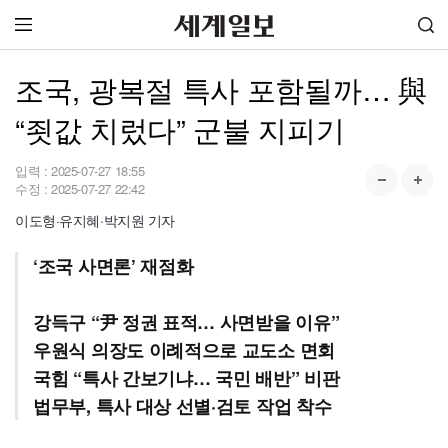
조국, 광복절 특사 포함될까… 與
“죗값 치렀다” 군불 지피기
입력 :
2025-07-27 18:55
수정 :
2025-07-27 22:42
이도형·유지혜·박지원 기자
‘조국 사면론’ 재점화
강득구 “尹 정권 표적… 사면받을 이유”
우원식 의장도 이례적으로 교도소 면회
국힘 “특사 간보기냐… 국민 배반” 비판
법무부, 특사 대상 선별·검토 작업 착수