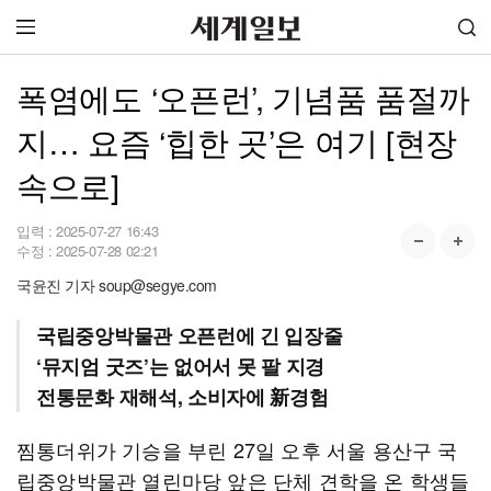
폭염에도 ‘오픈런’, 기념품 품절까
지… 요즘 ‘힙한 곳’은 여기 [현장
속으로]
입력 :
2025-07-27 16:43
수정 :
2025-07-28 02:21
국윤진 기자 soup@segye.com
국립중앙박물관 오픈런에 긴 입장줄
‘뮤지엄 굿즈’는 없어서 못 팔 지경
전통문화 재해석, 소비자에 新경험
찜통더위가 기승을 부린 27일 오후 서울 용산구 국
립중앙박물관 열린마당 앞은 단체 견학을 온 학생들