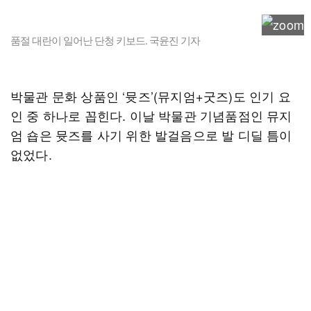
품절 대란이 일어난 단청 키보드. 국윤진 기자
박물관 문화 상품인 ‘뮷즈’(뮤지엄+굿즈)도 인기 요
인 중 하나로 꼽힌다. 이날 박물관 기념품점인 뮤지
엄 숍은 뮷즈를 사기 위한 발걸음으로 발 디딜 틈이
없었다.