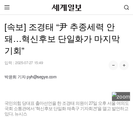
[속보] 조경태 “尹 추종세력 안
돼…혁신후보 단일화가 마지막
기회”
입력 :
2025-07-27 15:49
박윤희 기자 pyh@segye.com
국민의힘 당대표 출마선언을 한 조경태 의원이 27일 오후 서울 여의도
국회 소통관에서 '혁신후보 단일화 재촉구 기자회견'을 열고 발언하고
있다. 뉴시스