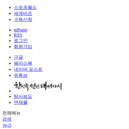
스포츠월드
세계비즈
구독신청
mPaper
RSS
로그인
회원가입
구글
페이스북
네이버 포스트
유튜브
탐사보도
연재물
전체메뉴
검색
뉴스