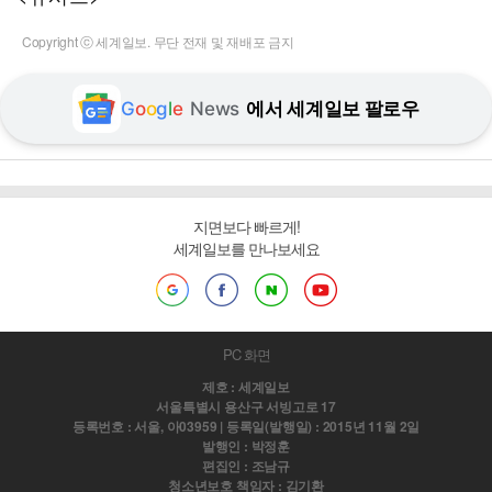
Copyright ⓒ 세계일보. 무단 전재 및 재배포 금지
G
o
o
g
l
e
News
에서 세계일보 팔로우
지면보다 빠르게!
세계일보를 만나보세요
PC 화면
제호 : 세계일보
서울특별시 용산구 서빙고로 17
등록번호 : 서울, 아03959 | 등록일(발행일) : 2015년 11월 2일
발행인 : 박정훈
편집인 : 조남규
청소년보호 책임자 : 김기환