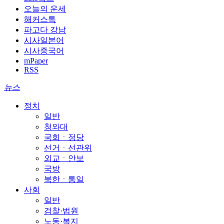
오늘의 운세
해커스톡
파고다 강남
시사일본어
시사중국어
mPaper
RSS
뉴스
정치
일반
청와대
국회ㆍ정당
선거ㆍ선관위
외교ㆍ안보
국방
북한ㆍ통일
사회
일반
검찰·법원
노동·복지