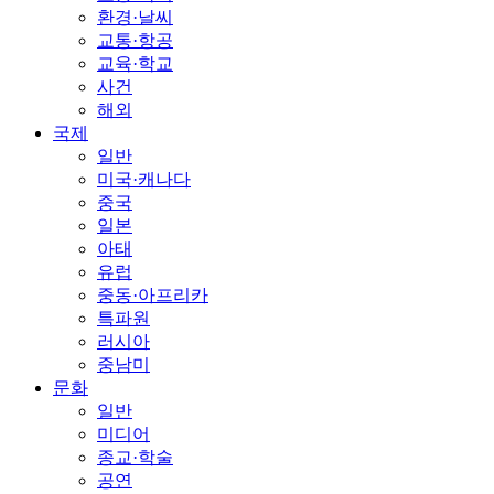
환경·날씨
교통·항공
교육·학교
사건
해외
국제
일반
미국·캐나다
중국
일본
아태
유럽
중동·아프리카
특파원
러시아
중남미
문화
일반
미디어
종교·학술
공연