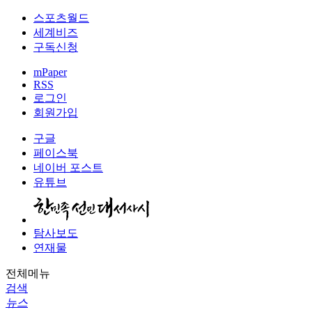
스포츠월드
세계비즈
구독신청
mPaper
RSS
로그인
회원가입
구글
페이스북
네이버 포스트
유튜브
탐사보도
연재물
전체메뉴
검색
뉴스