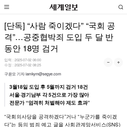
[단독] “사람 죽이겠다” “국회 공
격”…공중협박죄 도입 두 달 반
동안 18명 검거
입력 :
2025-07-02 06:00
수정 :
2025-07-02 08:25
구윤모 기자 iamkym@segye.com
3월18일 도입 후 5월까지 검거 18건
서울·경기남부 각 5건으로 가장 많아
전문가 “엄격히 처벌해야 제도 효과”
“국회의사당을 공격하겠다”거나 “누군가를 죽이겠
다”는 등의 범죄 예고 글을 사회관계망서비스(SNS)