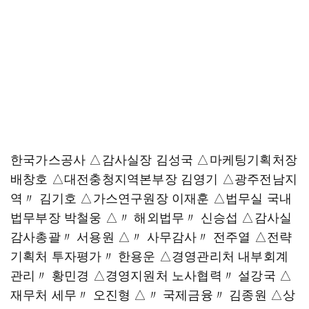
한국가스공사 △감사실장 김성국 △마케팅기획처장
배창호 △대전충청지역본부장 김영기 △광주전남지
역〃 김기호 △가스연구원장 이재훈 △법무실 국내
법무부장 박철웅 △〃 해외법무〃 신승섭 △감사실
감사총괄〃 서용원 △〃 사무감사〃 전주열 △전략
기획처 투자평가〃 한용운 △경영관리처 내부회계
관리〃 황민경 △경영지원처 노사협력〃 설강국 △
재무처 세무〃 오진형 △〃 국제금융〃 김종원 △상