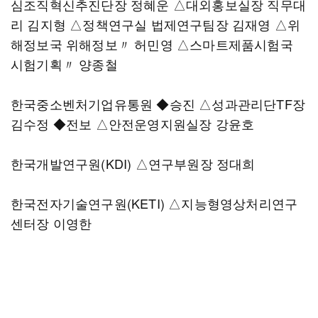
심조직혁신추진단장 정혜운 △대외홍보실장 직무대
리 김지형 △정책연구실 법제연구팀장 김재영 △위
해정보국 위해정보〃 허민영 △스마트제품시험국
시험기획〃 양종철
한국중소벤처기업유통원 ◆승진 △성과관리단TF장
김수정 ◆전보 △안전운영지원실장 강윤호
한국개발연구원(KDI) △연구부원장 정대희
한국전자기술연구원(KETI) △지능형영상처리연구
센터장 이영한