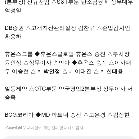
(본부장) 신규선임 △S&T부문 탄소금융〃 상무대우
엄성일
DB증권 △고객자산관리실장 김찬구 △준법감시인
황용하
휴온스그룹 ◆휴온스글로벌·휴온스 승진 △부사장
윤인상 △상무이사 손민아 ◆휴온스 승진 △이사대
우 이승현 △〃 박언정 △〃 이태진 △〃 한태용
일동제약 △OTC부문 약국영업2본부장 상무이사 서
승욱
BCG코리아 ◆MD 파트너 승진 △고은경 △김장현
Copyright ⓒ 세계일보. 무단 전재 및 재배포 금지