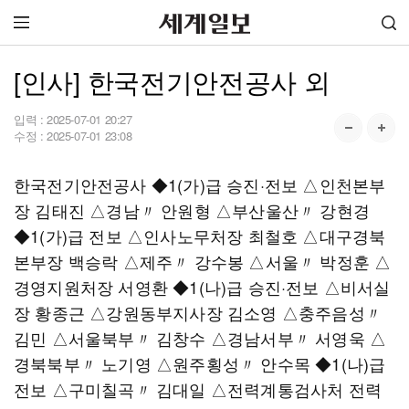
[인사] 한국전기안전공사 외
입력 :
2025-07-01 20:27
수정 :
2025-07-01 23:08
한국전기안전공사 ◆1(가)급 승진·전보 △인천본부
장 김태진 △경남〃 안원형 △부산울산〃 강현경
◆1(가)급 전보 △인사노무처장 최철호 △대구경북
본부장 백승락 △제주〃 강수봉 △서울〃 박정훈 △
경영지원처장 서영환 ◆1(나)급 승진·전보 △비서실
장 황종근 △강원동부지사장 김소영 △충주음성〃
김민 △서울북부〃 김창수 △경남서부〃 서영욱 △
경북북부〃 노기영 △원주횡성〃 안수목 ◆1(나)급
전보 △구미칠곡〃 김대일 △전력계통검사처 전력