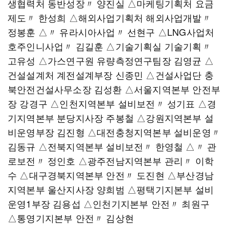
생협력처 동반성장〃 양진실 △마케팅기획처 요금
제도〃 한성희 △해외사업기획처 해외사업개발〃
정봉훈 △〃 유라시아사업〃 선현구 △LNG사업처
호주인니사업〃 김길훈 △기술기획실 기술기획〃
고유성 △가스연구원 유량측정연구팀장 김영균 △
건설설계처 계전설계부장 신종민 △건설사업단 충
북안전건설사무소장 김성환 △서울지역본부 안전부
장 강경구 △인천지역본부 설비보전〃 성기표 △경
기지역본부 분당지사장 주봉철 △강원지역본부 설
비운영부장 김진형 △대전충청지역본부 설비운영〃
김동규 △전북지역본부 설비보전〃 한영철 △〃 관
로보전〃 정인호 △광주전남지역본부 관리〃 이학
수 △대구경북지역본부 안전〃 도진현 △부산경남
지역본부 울산지사장 양희범 △평택기지본부 설비
운영1부장 김용섭 △인천기지본부 안전〃 최원구
△통영기지본부 안전〃 김상현