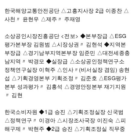
한국해양교통안전공단 △고흥지사장 2급 이종찬 △
사천〃 윤현우 △제주〃 주재영
소상공인시장진흥공단 <전보> ◆본부장급 △ESG
평가본부장 김원범 △시장상권〃 김현석 ◆지역본
부장급 △경기남부지역본부장 임준민 △대전세종충
남지역〃 박경모 ◆실장급 △소상공인정책연구소
정책연구실장 이혁주 △인사〃(비서실장 겸임) 송현
섭 △기획경영본부 기획조정〃 김준호 △ESG평가
본부 성과평가〃 김홍석 △경영안정본부 재기지원
〃 김현
한국소비자원 ◆1급 승진 △기획조정실장 신국범
△정책연구〃 이경아 △시장조사국장 이진숙 △피
해구제〃 박현주 ◆2급 승진 △기획조정실 직무중