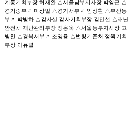
계통기획부장 허재완 △서울남부지사장 박영근 △
경기중부〃 마상일 △경기서부〃 인성환 △부산동
부〃 박병하 △감사실 감사기획부장 김민선 △재난
안전처 재난관리부장 정용욱 △서울동부지사장 고
병찬 △경북서부〃 조영용 △법령기준처 정책기획
부장 이유열