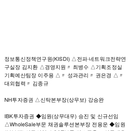
정보통신정책연구원(KISDI) △전파·네트워크전략연
구실장 김지환 △경영지원〃 최병수 △기획조정실
기획예산팀장 이주용 △〃 성과관리〃 권은경 △〃
대외협력〃 김종규
NH투자증권 △신탁본부장(상무보) 강승완
IBK투자증권 ◆임원(상무대우) 승진 및 신규선임
△WholeSale부문 채권솔루션본부장 전용운 ◆임원