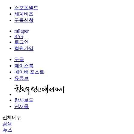
스포츠월드
세계비즈
구독신청
mPaper
RSS
로그인
회원가입
구글
페이스북
네이버 포스트
유튜브
탐사보도
연재물
전체메뉴
검색
뉴스