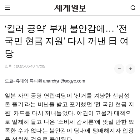
‘킬러 공약’ 부재 불안감에… ‘전
국민 현금 지원’ 다시 꺼낸 日 여
당
입력 :
2025-06-10 17:32
도쿄=유태영 특파원 anarchyn@segye.com
일본 자민·공명 연립여당이 ‘선거를 겨냥한 선심성
돈 풀기’라는 비난을 받고 포기했던 ‘전 국민 현금 지
원’ 카드를 다시 꺼내들었다. 야권이 고물가 대책으
로 일제히 들고 나온 ‘소비세 감세론’에 맞설 만한 뾰
족한 수가 없다는 불안감이 당내에 팽배해지자 입장
을 선회한 것으로 풀이된다.