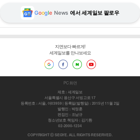
G
o
o
g
l
e
News
에서 세계일보 팔로우
지면보다 빠르게!
세계일보를 만나보세요
PC 화면
제호 : 세계일보
서울특별시 용산구 서빙고로 17
등록번호 : 서울, 아03959 | 등록일(발행일) : 2015년 11월 2일
발행인 : 박정훈
편집인 : 조남규
청소년보호 책임자 : 김기환
02-2000-1234
COPYRIGHT ⓒ SEGYE. ALL RIGHTS RESERVED.