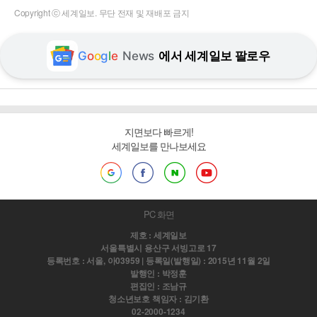
Copyright ⓒ 세계일보. 무단 전재 및 재배포 금지
G
o
o
g
l
e
News
에서 세계일보 팔로우
지면보다 빠르게!
세계일보를 만나보세요
PC 화면
제호 : 세계일보
서울특별시 용산구 서빙고로 17
등록번호 : 서울, 아03959 | 등록일(발행일) : 2015년 11월 2일
발행인 : 박정훈
편집인 : 조남규
청소년보호 책임자 : 김기환
02-2000-1234