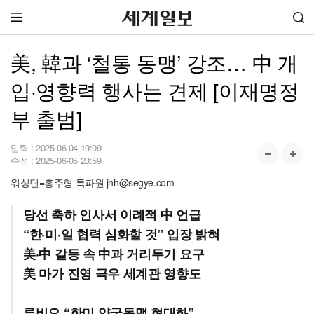
美, 韓과 ‘철통 동맹’ 강조… 中 개
입·영향력 행사는 견제 [이재명정
부 출범]
입력 :
2025-06-04 19:09
수정 :
2025-06-05 23:59
워싱턴=홍주형 특파원 jhh@segye.com
당선 축하 인사서 이례적 中 언급
“한·미·일 협력 심화할 것” 입장 밝혀
美·中 갈등 속 中과 거리두기 요구
美 마가 진영 극우 세계관 영향도
루비오 “한미 양국동맹 현대화”