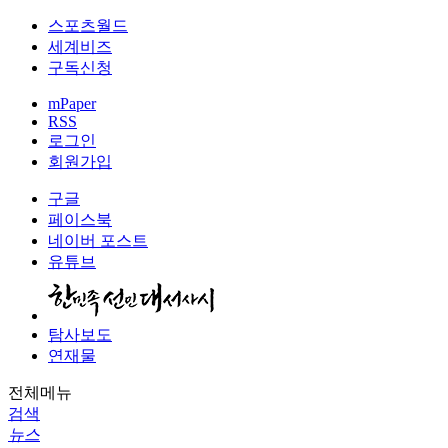
스포츠월드
세계비즈
구독신청
mPaper
RSS
로그인
회원가입
구글
페이스북
네이버 포스트
유튜브
탐사보도
연재물
전체메뉴
검색
뉴스