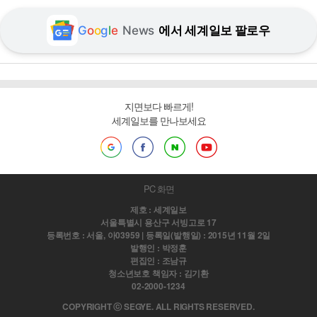
G
o
o
g
l
e
News
에서 세계일보 팔로우
지면보다 빠르게!
세계일보를 만나보세요
PC 화면
제호 : 세계일보
서울특별시 용산구 서빙고로 17
등록번호 : 서울, 아03959 | 등록일(발행일) : 2015년 11월 2일
발행인 : 박정훈
편집인 : 조남규
청소년보호 책임자 : 김기환
02-2000-1234
COPYRIGHT ⓒ SEGYE. ALL RIGHTS RESERVED.