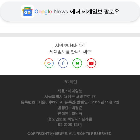
G
o
o
g
l
e
News
에서 세계일보 팔로우
지면보다 빠르게!
세계일보를 만나보세요
PC 화면
제호 : 세계일보
서울특별시 용산구 서빙고로 17
등록번호 : 서울, 아03959 | 등록일(발행일) : 2015년 11월 2일
발행인 : 박정훈
편집인 : 조남규
청소년보호 책임자 : 김기환
02-2000-1234
COPYRIGHT ⓒ SEGYE. ALL RIGHTS RESERVED.