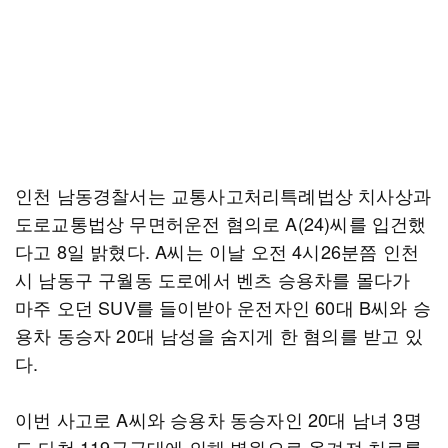
인천 남동경찰서는 교통사고처리특례법상 치사상과
도로교통법상 무면허운전 혐의로 A(24)씨를 입건했
다고 8일 밝혔다. A씨는 이날 오전 4시26분쯤 인천
시 남동구 구월동 도로에서 벤츠 승용차를 몰다가
마주 오던 SUV를 들이받아 운전자인 60대 B씨와 승
용차 동승자 20대 남성을 숨지게 한 혐의를 받고 있
다.
이번 사고로 A씨와 승용차 동승자인 20대 남녀 3명
도 다쳐 119구급대에 의해 병원으로 옮겨져 치료를