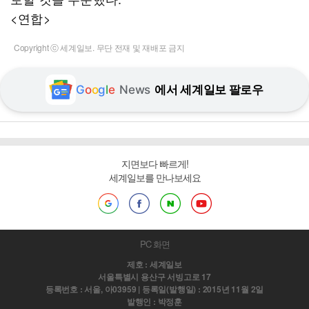
<연합>
Copyright ⓒ 세계일보. 무단 전재 및 재배포 금지
G
o
o
g
l
e
News
에서 세계일보 팔로우
지면보다 빠르게!
세계일보를 만나보세요
PC 화면
제호 : 세계일보
서울특별시 용산구 서빙고로 17
등록번호 : 서울, 아03959 | 등록일(발행일) : 2015년 11월 2일
발행인 : 박정훈