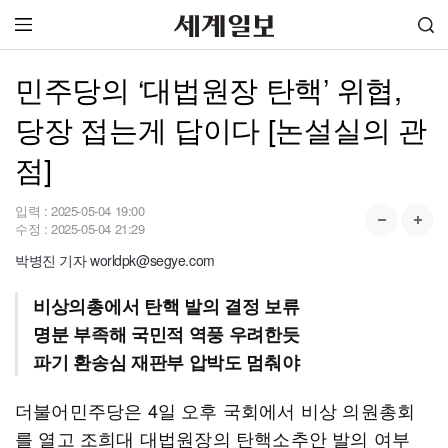
민주당의 ‘대법원장 탄핵’ 위협,
당장 접는게 답이다 [논설실의 관
점]
입력 :
2025-05-04 19:00
수정 :
2025-05-04 21:29
박병진 기자 worldpk@segye.com
비상의총에서 탄핵 발의 결정 보류
명분 부족해 국민적 역풍 우려한듯
파기 환송심 재판부 압박도 멈춰야
더불어민주당은 4일 오후 국회에서 비상 의원총회
를 열고 조희대 대법원장의 탄핵소추안 발의 여부