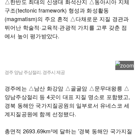
△한반도 최대의 신생대 화석산지 △동아시아 지체
구조(tectonic framework) 형성과 화성활동
(magmatism)의 주요 흔적 △다채로운 지질 경관과
뛰어난 학술적·교육적·관광적 가치를 고루 갖춘 점
에서 높이 평가받았다.
경주 양남 주상절리. 경주시 제공
경주에는 △남산 화강암 △골굴암 △문무대왕릉 △
양남주상절리 등 4곳이 대표 지질 명소로 포함됐고,
경북 동해안 국가지질공원의 일부로서 유네스코 세
계지질공원에 함께 선정됐다.
총면적 2693.69km²에 달하는 '경북 동해안 국가지질