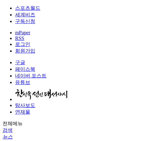
스포츠월드
세계비즈
구독신청
mPaper
RSS
로그인
회원가입
구글
페이스북
네이버 포스트
유튜브
탐사보도
연재물
전체메뉴
검색
뉴스