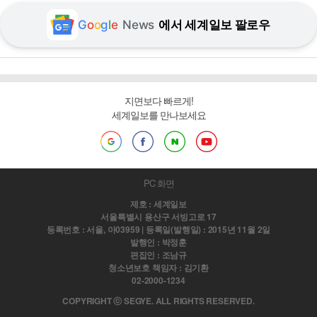
G
o
o
g
l
e
News
에서 세계일보 팔로우
지면보다 빠르게!
세계일보를 만나보세요
PC 화면
제호 : 세계일보
서울특별시 용산구 서빙고로 17
등록번호 : 서울, 아03959 | 등록일(발행일) : 2015년 11월 2일
발행인 : 박정훈
편집인 : 조남규
청소년보호 책임자 : 김기환
02-2000-1234
COPYRIGHT ⓒ SEGYE. ALL RIGHTS RESERVED.