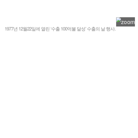
1977년 12월22일에 열린 ‘수출 100억불 달성’ 수출의 날 행사.