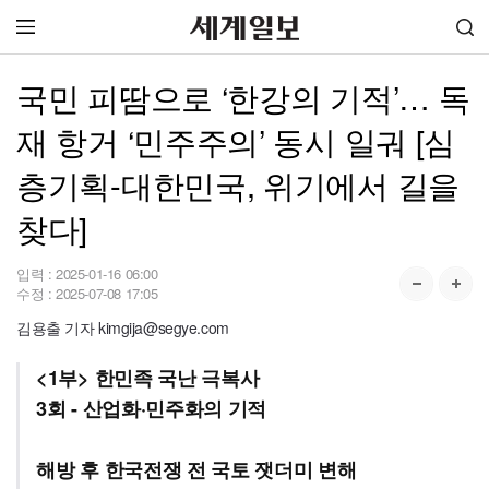
국민 피땀으로 ‘한강의 기적’… 독
재 항거 ‘민주주의’ 동시 일궈 [심
층기획-대한민국, 위기에서 길을
찾다]
입력 :
2025-01-16 06:00
수정 :
2025-07-08 17:05
김용출 기자 kimgija@segye.com
<1부> 한민족 국난 극복사
3회 - 산업화·민주화의 기적
해방 후 한국전쟁 전 국토 잿더미 변해